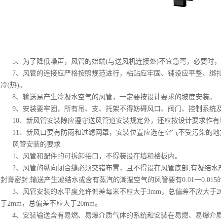
5、为了降低噪声，风管的始端(与送风机连接处)不宜急弯，必要时
7、风管的连接应严格按照规范进行，粘贴应牢固、铺设应平整、绑
冷(热)。
8、输送易产生冷凝水空气的风管，一定要按设计要求的坡度安装。
9、安装要牢固，所有吊、支、托架不得妨碍风口、阀门、控制系统
10、新风管安装除应遵守送风管道安装规定外，还应按设计要求作有
11、新风口要有防雨和过滤网罩，安装位置应选在空气不受污染的地
风管安装的要求
1、风管和配件的可拆卸接口，不得装设在墙和楼板内。
2、风管的纵向闭合缝必须交错布置，且不得设在风管底部;有凝结
封膏密封;输送产生凝结水或含有蒸汽的潮湿空气的风管要有0.01一0.01
3、风管安装的水平度允许偏差每米不应大于3mm，总偏差不应大于2
于2mm，总偏差不应大于20mm。
4、安装输送含有易燃、易爆介质气体的系统和安装在易燃、易爆介