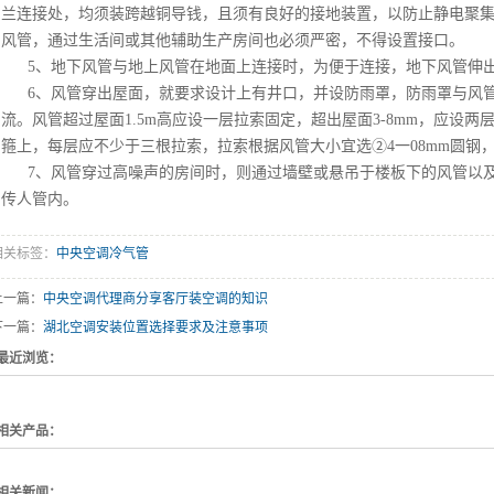
兰连接处，均须装跨越铜导钱，且须有良好的接地装置，以防止静电聚
风管，通过生活间或其他辅助生产房间也必须严密，不得设置接口。
5、地下风管与地上风管在地面上连接时，为便于连接，地下风管伸出地
6、风管穿出屋面，就要求设计上有井口，并设防雨罩，防雨罩与风
流。风管超过屋面1.5m高应设一层拉索固定，超出屋面3-8mm，应设
箍上，每层应不少于三根拉索，拉索根据风管大小宜选②4一08mm圆钢
7、风管穿过高噪声的房间时，则通过墙壁或悬吊于楼板下的风管以
传人管内。
相关标签：
中央空调冷气管
上一篇：
中央空调代理商分享客厅装空调的知识
下一篇：
湖北空调安装位置选择要求及注意事项
最近浏览：
相关产品：
相关新闻：