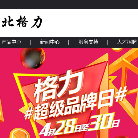
产品中心
新闻中心
服务支持
人才招聘
家用空调系列
公司新闻
服务宗旨
中央空调系列
行业新闻
保修政策
气能热水器系列
技术中心
资料下载
生活电器系列
暖通电器系列
新风电器系列
净水机