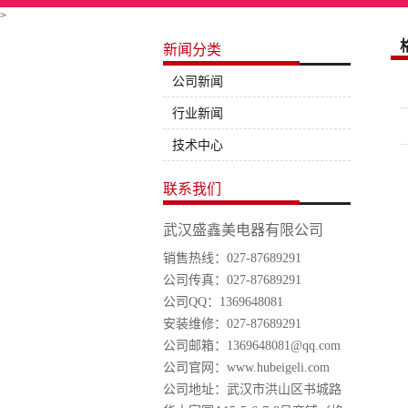
>
新闻分类
公司新闻
行业新闻
技术中心
联系我们
武汉盛鑫美电器有限公司
销售热线：027-87689291
公司传真：027-87689291
公司QQ：1369648081
安装维修：027-87689291
公司邮箱：1369648081@qq.com
公司官网：www.hubeigeli.com
公司地址：武汉市洪山区书城路