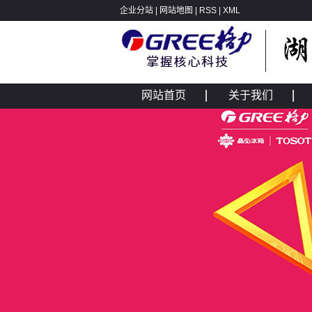
企业分站
|
网站地图
|
RSS
|
XML
网站首页
关于我们
公司简介
资质荣誉
联系我们
空