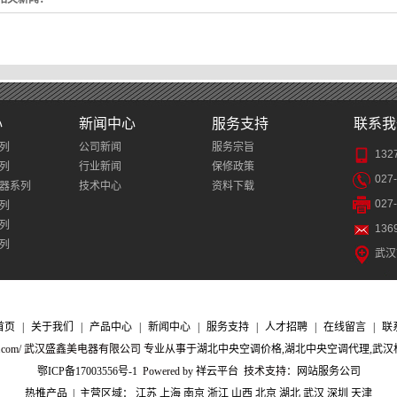
心
新闻中心
服务支持
联系我
列
公司新闻
服务宗旨
132
列
行业新闻
保修政策
027
器系列
技术中心
资料下载
027
列
列
136
列
武汉
首页
|
关于我们
|
产品中心
|
新闻中心
|
服务支持
|
人才招聘
|
在线留言
|
联
hubeigeli.com/ 武汉盛鑫美电器有限公司 专业从事于
湖北中央空调价格
,
湖北中央空调代理
,
武汉
鄂ICP备17003556号-1
Powered by
祥云平台
技术支持：
网站服务公司
热推产品
| 主营区域：
江苏
上海
南京
浙江
山西
北京
湖北
武汉
深圳
天津