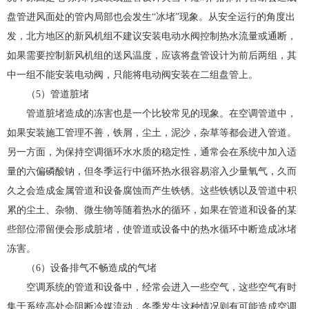
盘管进风面处的管内局部也会发生“冰堵”现象。从安全运行的角度出
发，北方地区的新风机组不建议安装电动水阀控制热水流量或通断，
如果需要控制新风机组的送风温度，应该将盘管设计为前后两组，其
中一组不能安装电动阀，只能将电动阀安装在二组盘管上。
（5）管道脏堵
管道脏堵造成的冻害也是一个比较常见的现象。在空调管道中，
如果安装施工管理不善，铁屑，尘土，泥沙，杂草等都会进入管道。
另一方面，为保持空调循环水水质的稳定性，通常会在系统中加入适
量的六偏磷酸钠，但冬季运行中循环热水很容易溶入少量氧气，久而
久之会造成金属管道和设备腐蚀而产生铁锈。这些铁锈以及管道中积
累的尘土、杂物、微生物等随着热水的循环，如果在管道和设备的某
些部位滞留便会形成脏堵，使管道或设备中的热水循环中断造成冰堵
冻害。
（6）设备排气不畅造成的气堵
空调系统的管道和设备中，经常会进入一些空气，这些空气有时
集于系统高处会阻断冷媒流动，冬季发生这种情况则有可能造成空调